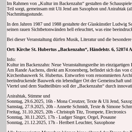
Im Rahmen von „Kultur im Backenzahn“ gestalten die Schauspielerin
Teil sorgt, gemeinsam mit Uli Jend am Saxophon und Anirahtak (ali
Nachmittagsstunde.
In den Jahren 1987 und 1988 gestaltete der Glaskünstler Ludwig S
seinen rauen Sichtbetonwänden hell erleuchtet, was eine beeindruck
Bei dieser Veranstaltung dürfen Musik, Literatur und die besonde
Ort: Kirche St. Hubertus „Backenzahn“, Händelstr. 6, 52074 Aac
Info:
Kultur im Backenzahn: Neue Veranstaltungsreihe im einzigartigen
Am Rande Aachens, direkt am Kronenberg, befindet sich das von 
Kirchenbauwerk St. Hubertus. Entworfen vom renommierten Architek
beeindruckende Bauwerk ein lebendiger Ort der Gemeinschaft un
Viertel und dem Stadtteilbüro soll der „Backenzahn“ durch innovati
Anirahtak, Stimme und
Sonntag, 29.6.2025, 16h - Mona Creutzer, Texte & Uli Jend, Sax
Samstag, 27.9.2025, 20h - Annette Schmidt, Texte & Simone Schmi
Freitag, 31.10.2025, 20h - Christoph Titz, Trompete, Electronics
Sonntag, 30.11.2025, 17h - Ludger Singer, Orgel, Posaune
Sonntag, 21.12.2025, 17h - Heribert Leuchter, Saxophone