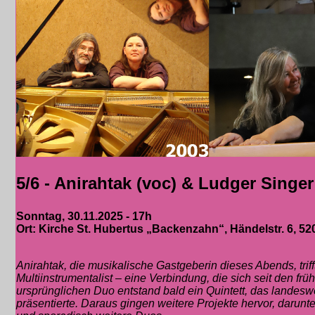
5/6 - Anirahtak (voc) & Ludger Singer
Sonntag, 30.11.2025 - 17h
Ort: Kirche St. Hubertus „Backenzahn“, Händelstr. 6, 5207
Anirahtak, die musikalische Gastgeberin dieses Abends, trif
Multiinstrumentalist – eine Verbindung, die sich seit den fr
ursprünglichen Duo entstand bald ein Quintett, das landes
präsentierte. Daraus gingen weitere Projekte hervor, darunt