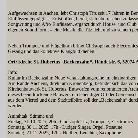
Aufgewachsen in Aachen, lebt Christoph Titz seit 17 Jahren in Ber
Einflüssen geprägt ist. Er ist offen, bereit, sich überraschen zu la
Songwriting und Afro-Einflüssen, ergänzt durch House- und Club-E
eigenen Sound formt – eine Musik, die Titz liebt und zu seinem 
Neben Trompete und Flügelhorn bringt Christoph auch Electronics mi
Gesang und das kollektive Klangbild dienen.
Ort: Kirche St. Hubertus „Backenzahn“, Händelstr. 6, 52074 Aa
Info:
Kultur im Backenzahn: Neue Veranstaltungsreihe im einzigartige
Am Rande Aachens, direkt am Kronenberg, befindet sich das von
Kirchenbauwerk St. Hubertus. Entworfen vom renommierten Archite
dieses beeindruckende Bauwerk ein lebendiger Ort der Gemeinsc
aus dem Viertel und dem Stadtteilbüro soll der „Backenzahn“ durch 
werden.
Anirahtak, Stimme und
Freitag, 31.10.2025, 20h - Christoph Titz, Trompete, Electronics
Sonntag, 30.11.2025, 17h - Ludger Singer, Orgel, Posaune
Sonntag, 21.12.2025, 17h - Heribert Leuchter, Saxophone